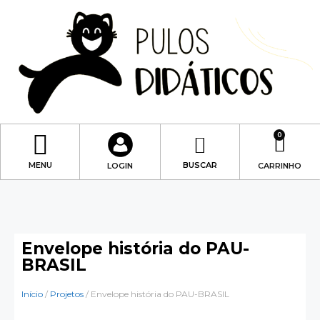
0
Sobre mim
Minha conta
MENU
BUSCAR
LOGIN
CARRINHO
Envelope história do PAU-
BRASIL
Início
/
Projetos
/ Envelope história do PAU-BRASIL