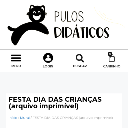
0
Sobre mim
Minha conta
MENU
BUSCAR
LOGIN
CARRINHO
FESTA DIA DAS CRIANÇAS
(arquivo imprimível)
Início
/
Mural
/ FESTA DIA DAS CRIANÇAS (arquivo imprimível)