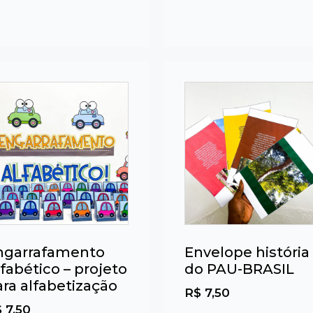
ngarrafamento
Envelope história
fabético – projeto
do PAU-BRASIL
ra alfabetização
R$
7,50
$
7,50