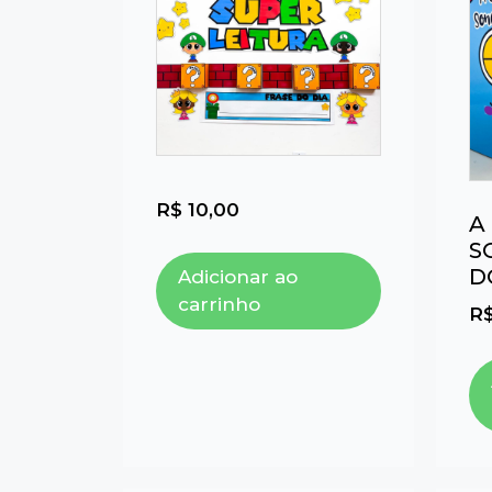
R$
10,00
A
S
D
Adicionar ao
carrinho
R