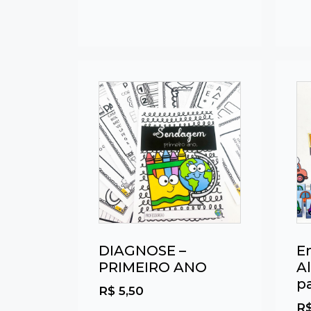
DIAGNOSE –
E
PRIMEIRO ANO
Al
pa
R$
5,50
R