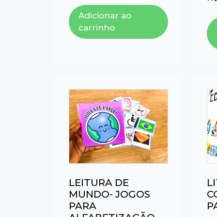
Adicionar ao
carrinho
LEITURA DE
L
MUNDO- JOGOS
C
PARA
P